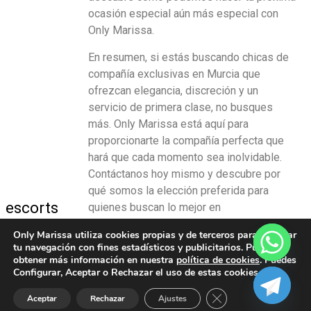
ocasión especial aún más especial con
Only Marissa.
En resumen, si estás buscando chicas de
compañía exclusivas en Murcia que
ofrezcan elegancia, discreción y un
servicio de primera clase, no busques
más. Only Marissa está aquí para
proporcionarte la compañía perfecta que
hará que cada momento sea inolvidable.
Contáctanos hoy mismo y descubre por
qué somos la elección preferida para
escorts
quienes buscan lo mejor en
acompañamiento exclusivo en Murcia.
marissa
Only Marissa utiliza cookies propias y de terceros para analizar
tu navegación con fines estadísticos y publicitarios. Puedes
Escorts
obtener más información en nuestra
política de cookies
. Puedes
Configurar, Aceptar o Rechazar el uso de estas cookies.
Cerrar el banner de 
Aceptar
Rechazar
Ajustes
Aviso Legal
–
Política Cookies