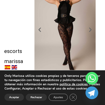
escorts
marissa
Only Marissa utiliza cookies propias y de terceros para analizar
tu navegación con fines estadísticos y publicitarios. Puedes
Aviso Legal
–
Política Cookies
obtener más información en nuestra
política de cookies
. Puedes
Configurar, Aceptar o Rechazar el uso de estas cookies.
Cerrar el banner de 
Aceptar
Rechazar
Ajustes