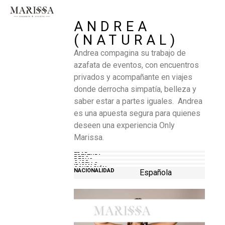
ANDREA
(NATURAL)
Andrea compagina su trabajo de
azafata de eventos, con encuentros
privados y acompañante en viajes
donde derrocha simpatía, belleza y
saber estar a partes iguales. Andrea
es una apuesta segura para quienes
deseen una experiencia Only
Marissa.
EDAD
25
ESTATURA
1.69
PESO
60
PECHO
90
OJOS
Verdes
CABELLO
Rubio
IDIOMAS
Castellano
OCUPACIÓN
Empresaria
NACIONALIDAD
Española