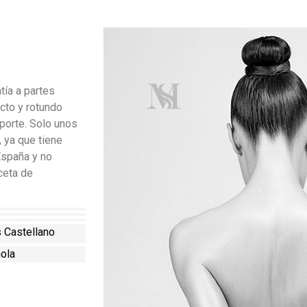
)
A
tía a partes
cto y rotundo
porte. Solo unos
 ya que tiene
España y no
ceta de
tural)
nes
o
s Castellano
ciano
saria
ola