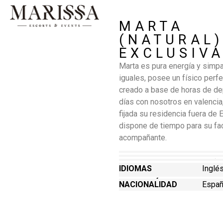
MARTA
(NATURAL
EXCLUSIV
Marta es pura energía y simpa
iguales, posee un físico perfe
creado a base de horas de de
días con nosotros en valencia,
fijada su residencia fuera de 
dispone de tiempo para su fa
acompañante.
EDAD
29
ESTATURA
1,65
PESO
52
PECHO
90 (Na
OJOS
Marro
CABELLO
Negr
IDIOMAS
Inglé
Valen
OCUPACIÓN
Empre
NACIONALIDAD
Españ